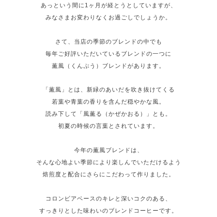
あっという間に1ヶ月が経とうとしていますが、
みなさまお変わりなくお過ごしでしょうか。
さて、当店の季節のブレンドの中でも
毎年ご好評いただいているブレンドの一つに
薫風（くんぷう）ブレンドがあります。
「薫風」とは、新緑のあいだを吹き抜けてくる
若葉や青葉の香りを含んだ穏やかな風。
読み下して「風薫る（かぜかおる）」とも。
初夏の時候の言葉とされています。
今年の薫風ブレンドは、
そんな心地よい季節により楽しんでいただけるよう
焙煎度と配合にさらにこだわって作りました。
コロンビアベースのキレと深いコクのある、
すっきりとした味わいのブレンドコーヒーです。